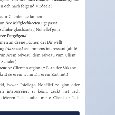
n och nach folgend Virdeeler:
nn
fir Clienten ze fannen
inn
Äre Méiglechkeeten
ugepasst
 Schüler
gläichzäiteg Nohëllef ginn
rer Ëmgéigend
men an deene Fächer, déi Dir wëllt
ung/Aarbecht
ass immens interessant (ab 16
 vun Ärem Niveau, dem Niveau vum Client
 Schüler)
ment
Är Clienten ofginn (z.B. an der Vakanz
kritt se erëm wann Dir erëm Zäit hutt!
idd, iwwer Intellego Nohëllef ze ginn oder
 interesséiert si kéint, zéckt net Iech
ktéieren Iech soubal mir e Client fir Iech