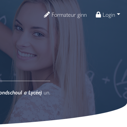
Formateur ginn
Login
rondschoul a Lycée)
un.