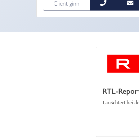
Client ginn
RTL-Repor
Lauschtert hei d