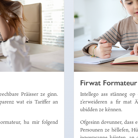
Firwat Formateur 
eechbare Präisser ze ginn.
Intellego ass stänneg op
arenz wat eis Tariffer an
z'erweideren a fir mat 
ubidden ze kënnen.
ormateur, hu mir folgend
Ofgesinn dovunner, dass 
Persounen ze hëllefen, Hü
iwwerwanne kéinten, an 