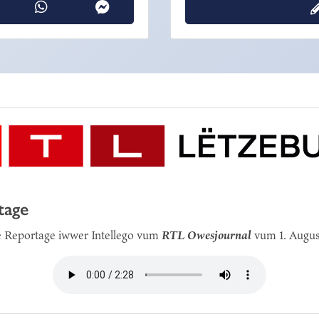
tage
e Reportage iwwer Intellego vum
RTL Owesjournal
vum 1. Augus