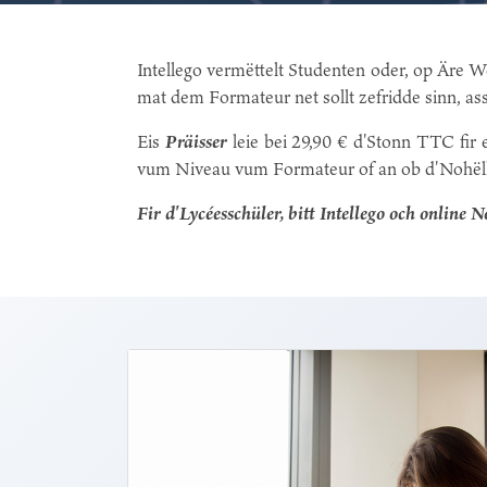
Intellego vermëttelt Studenten oder, op Äre 
mat dem Formateur net sollt zefridde sinn, as
Eis
Präisser
leie bei 29,90 € d'Stonn TTC fir
vum Niveau vum Formateur of an ob d'Nohëllef 
Fir d'Lycéesschüler, bitt Intellego och online