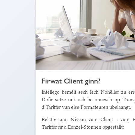
Firwat Client ginn?
Intellego beméit sech Iech Nohëllef zu err
Dofir setze mir och besonnesch op Transp
d'Tariffer vun eise Formateuren ubelaangt.
Relativ zum Niveau vum Client a vum F
Tariffer fir d'Eenzel-Stonnen opgestallt: