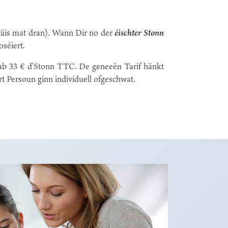
äis mat dran). Wann Dir no der
éischter Stonn
séiert.
n ab 33 € d'Stonn TTC. De geneeën Tarif hänkt
t Persoun ginn individuell ofgeschwat.