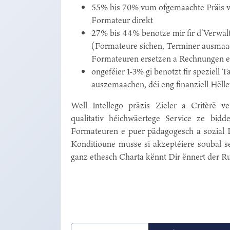
55% bis 70% vum ofgemaachte Präis v
Formateur direkt
27% bis 44% benotze mir fir d'Verwa
(Formateure sichen, Terminer ausmaac
Formateuren ersetzen a Rechnungen er
ongeféier 1-3% gi benotzt fir speziell 
auszemaachen, déi eng finanziell Hëll
Well Intellego präzis Zieler a Critèrë ve
qualitativ héichwäertege Service ze bid
Formateuren e puer pädagogesch a sozial
Konditioune musse si akzeptéiere soubal se
ganz ethesch Charta kënnt Dir ënnert der R