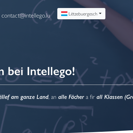
Lëtzebuergesch
contact@intellego.lu
bei Intellego!
llef am ganze Land
, an
alle Fächer
a fir
all Klassen (G