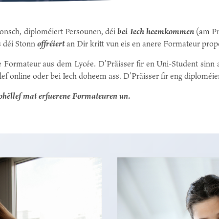
Wonsch, diploméiert Persounen, déi
bei Iech heemkommen
(am Pr
s déi Stonn
offréiert
an Dir kritt vun eis en anere Formateur propo
 e Formateur aus dem Lycée. D'Präisser fir en Uni-Student sin
online oder bei Iech doheem ass. D'Präisser fir eng diploméier
 Nohëllef mat erfuerene Formateuren un.