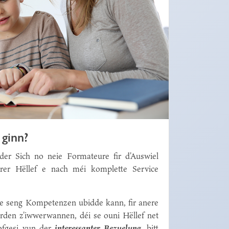
ginn?
 der Sich no neie Formateure fir d'Auswiel
Ärer Hëllef e nach méi komplette Service
ee seng Kompetenzen ubidde kann, fir anere
rden z'iwwerwannen, déi se ouni Hëllef net
ofgesi vun der
interessanter Bezuelung
, bitt