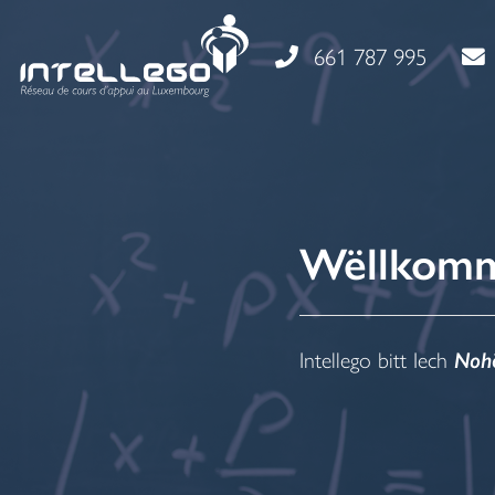
661 787 995
Wëllkomm 
Intellego bitt Iech
Nohë