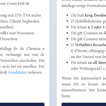
um Cours kritt de
Intellego senge Formateure
ltung mat 17% TVA inclus
Dir hutt
keng Ëmstä
hen, Clientë begleeden,
D'Nohëllefsstonne g
stellen)
Dir kënnt
1, 2 oder 3
Tariffer mat Persounen
Dir gitt Coursen an
Ä
ef brauchen
Dir gitt Coursen nëm
D'
Verhältnis Bezuel
rfollegt fir de Clienten e
€ d'Stonn, ofhängeg
den, verlaange mir vun de
an der Unzuel vun de
 Demarchen anzehalen. Déi
Dir kënnt
zu all Mo
 sech bei eis umellen. Déi
oder Prüfungszäit) a 
ubrik
Kandidatur
noliesen.
Wann Dir interesséiert s
wann Dir ee kennt, deen
anzeschreiwen. Mir konta
hunn.